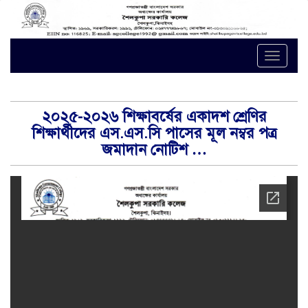
Toggle
naviga
২০২৫-২০২৬ শিক্ষাবর্ষের একাদশ শ্রেণির
শিক্ষার্থীদের এস.এস.সি পাসের মূল নম্বর পত্র
জমাদান নোটিশ …