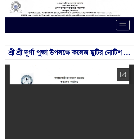
Toggle
naviga
শ্রী শ্রী দূর্গা পুজা উপলক্ষে কলেজ ছুটির নোটিশ …