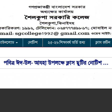
ডাউনলোড
নোটিশ
২৫-২৬ শিক্ষাবর্ষ ভর্তি তথ্য
ক্লাস রুটিন
পবিত্র ঈদ-উল- আযহা উপলক্ষে ক্লাস ছুটির নোটিশ …