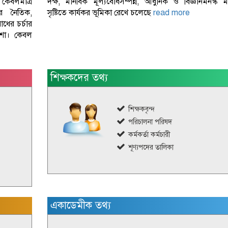
কেবলমাত্র
দক্ষ, মানবিক মূল্যবোধসম্পন্ন, আধুনিক ও বিজ্ঞানমনস্ক ম
র নৈতিক,
সৃষ্টিতে কার্যকর ভূমিকা রেখে চলেছে
read more
োধের চর্চার
যাশা। কেবল
শিক্ষকদের তথ্য
শিক্ষকবৃন্দ
পরিচালনা পরিষদ
কর্মকর্তা কর্মচারী
শূণ্যপদের তালিকা
একাডেমীক তথ্য