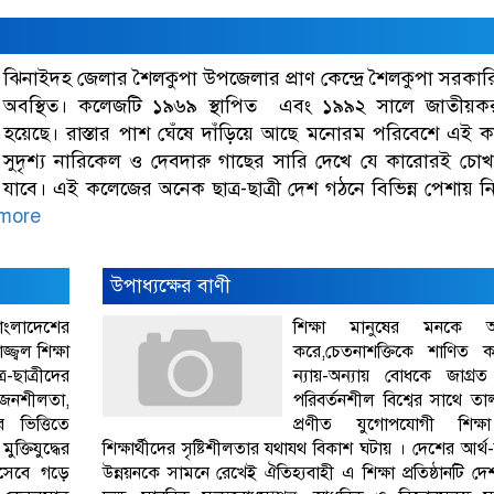
ঝিনাইদহ জেলার শৈলকুপা উপজেলার প্রাণ কেন্দ্রে শৈলকুপা সরকা
অবস্থিত। কলেজটি ১৯৬৯ স্থাপিত এবং ১৯৯২ সালে জাতীয়ক
হয়েছে। রাস্তার পাশ ঘেঁষে দাঁড়িয়ে আছে মনোরম পরিবেশে এই 
সুদৃশ্য নারিকেল ও দেবদারু গাছের সারি দেখে যে কারোরই চোখ জ
যাবে। এই কলেজের অনেক ছাত্র-ছাত্রী দেশ গঠনে বিভিন্ন পেশায় 
more
উপাধ্যক্ষের বাণী
াংলাদেশের
শিক্ষা মানুষের মনকে 
্বল শিক্ষা
করে,চেতনাশক্তিকে শাণিত 
্র-ছাত্রীদের
ন্যায়-অন্যায় বোধকে জাগ্
ৃজনশীলতা,
পরিবর্তনশীল বিশ্বের সাথে তা
র ভিত্তিতে
প্রণীত যুগোপযোগী শিক্ষা 
্তিযুদ্ধের
শিক্ষার্থীদের সৃষ্টিশীলতার যথাযথ বিকাশ ঘটায় । দেশের আর্
িসেবে গড়ে
উন্নয়নকে সামনে রেখেই ঐতিহ্যবাহী এ শিক্ষা প্রতিষ্ঠানটি দেশ