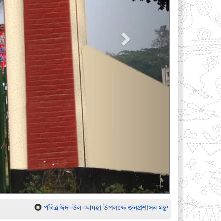
পবিত্র ঈদ-উল-আযহা উপলক্ষে জনপ্রশাসন মন্ত্রণালয়ের স্মারক নং- 