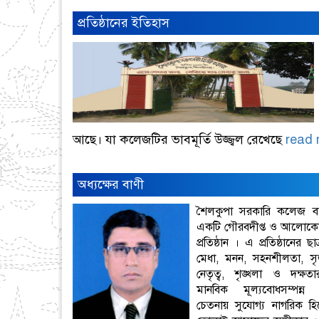
প্রতিষ্ঠানের ইতিহাস
আছে। যা কলেজটির ভাবমূর্তি উজ্জ্বল রেখেছে
read 
অধ্যক্ষের বাণী
শৈলকুপা সরকারি কলেজ ব
একটি গৌরবদীপ্ত ও আলোকোজ্জ
প্রতিষ্ঠান । এ প্রতিষ্ঠানের ছাত
মেধা, মনন, সহনশীলতা, স
নেতৃত্ব, শৃঙ্খলা ও দক্ষতা
মানবিক মূল্যবোধসম্পন্ন মুক
চেতনায় সুযোগ্য নাগরিক হ